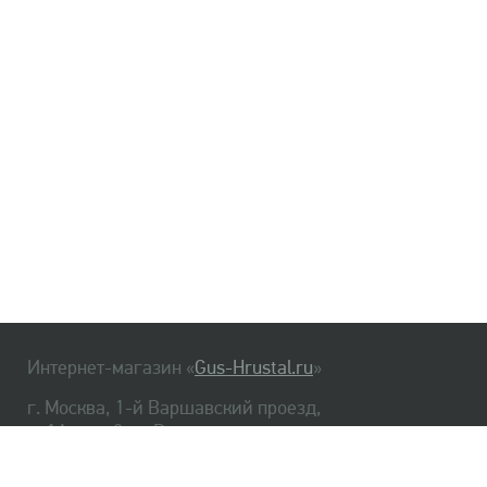
Интернет-магазин «
Gus-Hrustal.ru
»
г. Москва, 1-й Варшавский проезд,
д. 1А, стр. 3, м. Варшавская
HrustalBot