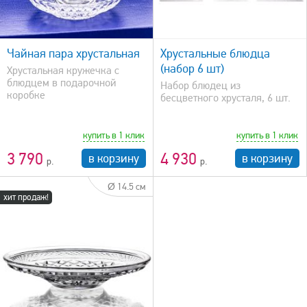
быстрый просмотр
Чайная пара хрустальная
Хрустальные блюдца
(набор 6 шт)
Хрустальная кружечка с
блюдцем в подарочной
Набор блюдец из
коробке
бесцветного хрусталя, 6 шт.
купить в 1 клик
купить в 1 клик
3 790
4 930
в корзину
в корзину
Ø 14.5 см
хит продаж!