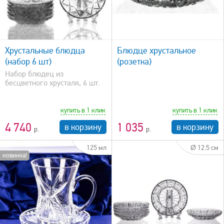
быстрый просмотр
Хрустальные блюдца
Блюдце хрустальное
(набор 6 шт)
(розетка)
Набор блюдец из
бесцветного хрусталя, 6 шт.
купить в 1 клик
купить в 1 клик
4 740
1 035
в корзину
в корзину
125 мл
Ø 12.5 см
новинка!