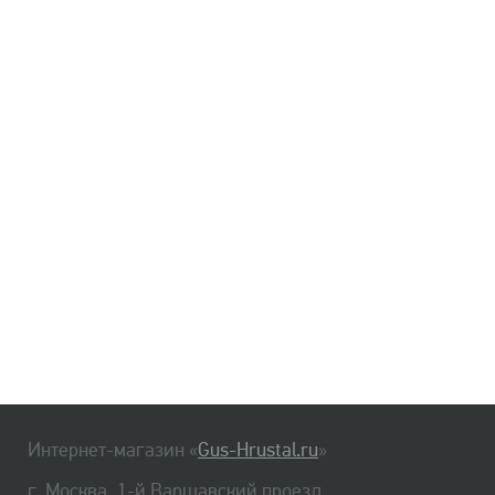
Интернет-магазин «
Gus-Hrustal.ru
»
г. Москва, 1-й Варшавский проезд,