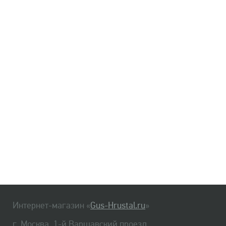
Интернет-магазин «
Gus-Hrustal.ru
»
г. Москва, 1-й Варшавский проезд,