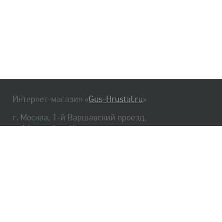
Интернет-магазин «
Gus-Hrustal.ru
»
г. Москва, 1-й Варшавский проезд,
д. 1А, стр. 3, м. Варшавская
HrustalBot
8 (495) 540-48-06
8 (812) 334-14-06
Главная
Хрусталь
Как заказать
Доставка