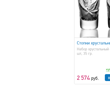
быстрый просмотр
быстрый 
Стопки хрусталь
Набор хрустальный 
шт, 35 гр.
ку
2 574
руб.