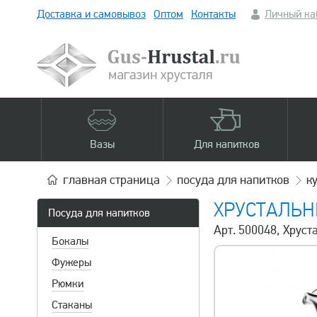
Доставка и самовывоз
Оптом
Контакты
Личный ка
Вазы
Для напитков
главная
страница
посуда для напитков
к
ХРУСТАЛЬН
Посуда для напитков
Арт. 500048, Хрус
Бокалы
Фужеры
Рюмки
Стаканы