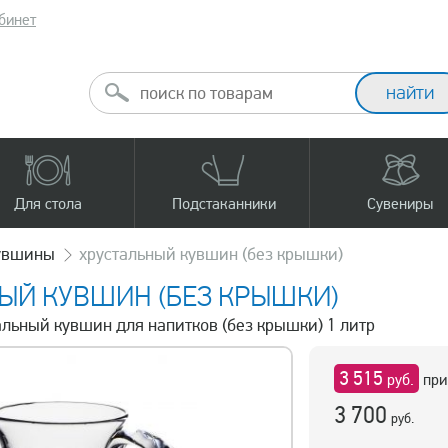
бинет
Для стола
Подстаканники
Сувениры
увшины
хрустальный кувшин (без крышки)
ЫЙ КУВШИН (БЕЗ КРЫШКИ)
тальный кувшин для напитков (без крышки) 1 литр
3 515
руб.
при
3 700
руб.