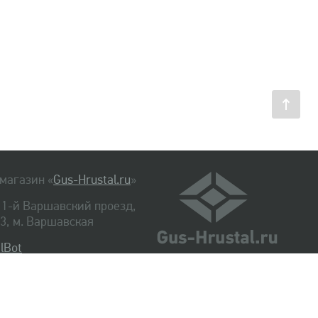
магазин «
Gus-Hrustal.ru
»
, 1-й Варшавский проезд,
. 3, м. Варшавская
lBot
540-48-06
334-14-06