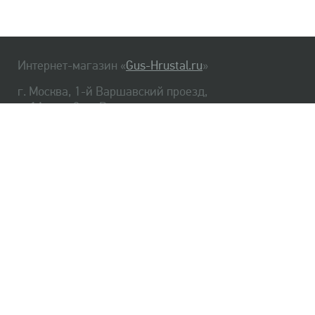
Интернет-магазин «
Gus-Hrustal.ru
»
г. Москва, 1-й Варшавский проезд,
д. 1А, стр. 3, м. Варшавская
HrustalBot
8 (495) 540-48-06
8 (812) 334-14-06
Главная
Хрусталь
Как заказать
Доставка
Самовывоз
О нас
Оплата
Возврат
Сертификаты
Публичная оферта