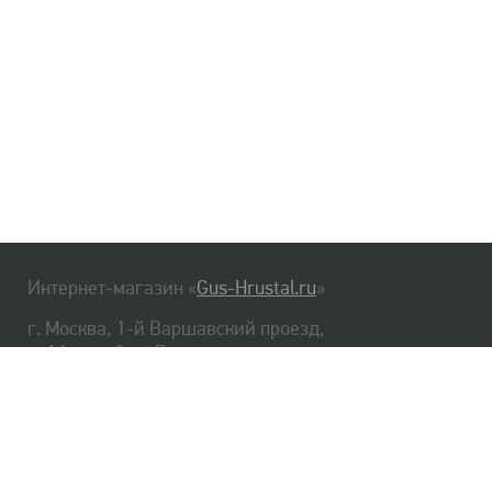
Интернет-магазин «
Gus-Hrustal.ru
»
г. Москва, 1-й Варшавский проезд,
д. 1А, стр. 3, м. Варшавская
HrustalBot
8 (495) 540-48-06
8 (812) 334-14-06