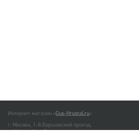
Интернет-магазин «
Gus-Hrustal.ru
»
г. Москва, 1-й Варшавский проезд,
д. 1А, стр. 3, м. Варшавская