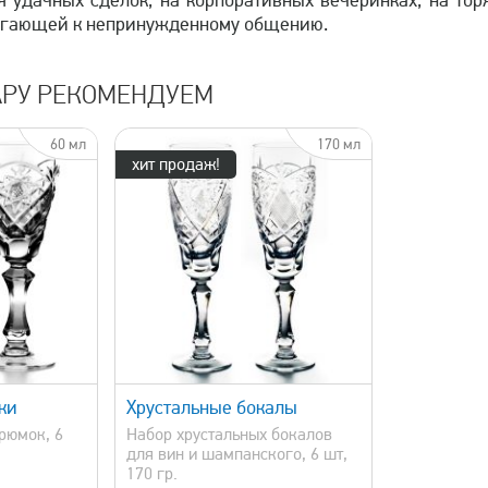
я удачных сделок, на корпоративных вечеринках, на тор
агающей к непринужденному общению.
АРУ РЕКОМЕНДУЕМ
60 мл
170 мл
хит продаж!
просмотр
ки
Хрустальные бокалы
рюмок, 6
Набор хрустальных бокалов
для вин и шампанского, 6 шт,
170 гр.