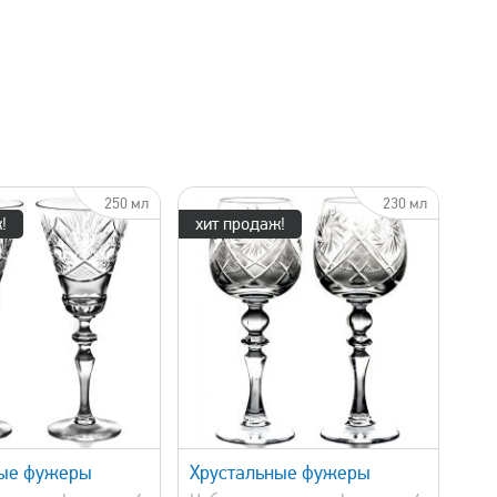
250 мл
230 мл
!
хит продаж!
быстрый просмотр
ные фужеры
Хрустальные фужеры