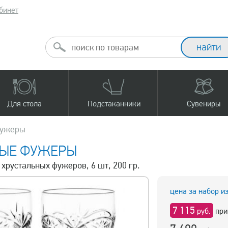
бинет
Для стола
Подстаканники
Сувениры
фужеры
НЫЕ ФУЖЕРЫ
 хрустальных фужеров, 6 шт, 200 гр.
цена за набор и
7 115
руб.
при