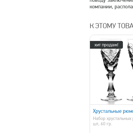
поводу заключени
компании, распол
К ЭТОМУ ТОВ
хит продаж!
быстрый просмотр
быстрый 
Хрустальные рюм
Набор хрустальных 
шт, 60 гр.