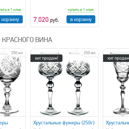
пить в 1 клик
купить в 1 клик
7 020
в корзину
в корзину
руб.
 КРАСНОГО ВИНА
250 мл
250 мл
хит продаж!
хит продаж
просмотр
быстрый просмотр
жеры
Хрустальные фужеры (250г)
Хрусталь