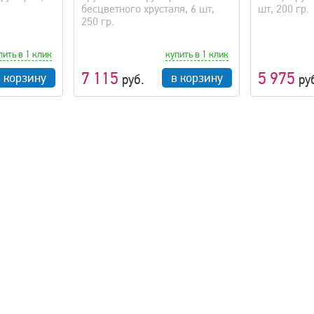
бесцветного хрусталя, 6 шт,
шт, 200 гр.
250 гр.
пить в 1 клик
купить в 1 клик
7 115
5 975
в корзину
в корзину
руб.
ру