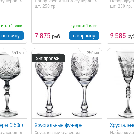
фужеров, 6
Набор хрустальных фужеров, 6
Набор хрус
шт, 250 гр.
шт, 250 гр.
пить в 1 клик
купить в 1 клик
7 875
9 585
в корзину
в корзину
руб.
ру
350 мл
250 мл
хит продаж!
просмотр
быстрый просмотр
еры (350г)
Хрустальные фужеры
Хрусталь
фужеров, 6
Хрустальный фужер из
Набор хрус