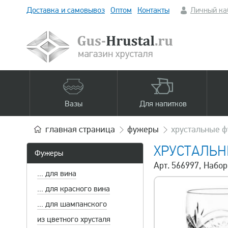
Доставка и самовывоз
Оптом
Контакты
Личный ка
Вазы
Для напитков
главная
страница
фужеры
хрустальные 
ХРУСТАЛЬ
Фужеры
Арт. 566997, Набор
... для вина
... для красного вина
... для шампанского
из цветного хрусталя