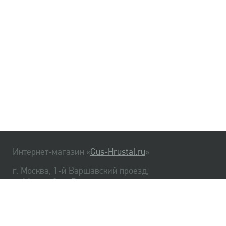
Интернет-магазин «
Gus-Hrustal.ru
»
г. Москва, 1-й Варшавский проезд,
д. 1А, стр. 3, м. Варшавская
HrustalBot
8 (495) 540-48-06