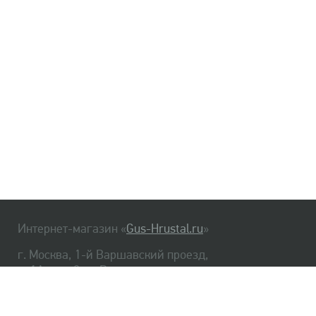
Интернет-магазин «
Gus-Hrustal.ru
»
г. Москва, 1-й Варшавский проезд,
д. 1А, стр. 3, м. Варшавская
HrustalBot