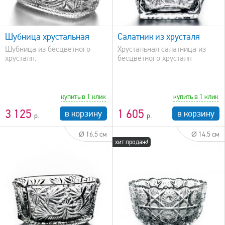
быстрый просмотр
Шубница хрустальная
Салатник из хрусталя
Шубница из бесцветного
Хрустальная салатница из
хрусталя.
бесцветного хрусталя
купить в 1 клик
купить в 1 клик
3 125
1 605
в корзину
в корзину
Ø 16.5 см
Ø 14.5 см
хит продаж!