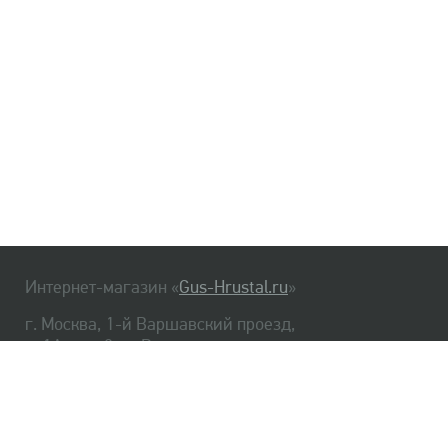
Интернет-магазин «
Gus-Hrustal.ru
»
г. Москва, 1-й Варшавский проезд,
д. 1А, стр. 3, м. Варшавская
HrustalBot
8 (495) 540-48-06