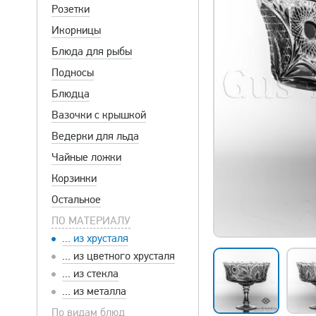
Розетки
Икорницы
Блюда для рыбы
Подносы
Блюдца
Вазочки с крышкой
Ведерки для льда
Чайные ложки
Корзинки
Остальное
ПО МАТЕРИАЛУ
... из хрусталя
... из цветного хрусталя
... из стекла
... из металла
По видам блюд