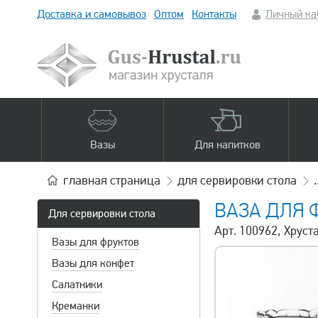
Доставка и самовывоз
Оптом
Контакты
Личный ка
Вазы
Для напитков
главная
страница
для сервировки стола
ВАЗА ДЛЯ 
Для сервировки стола
Арт. 100962, Хруст
Вазы для фруктов
Вазы для конфет
Салатники
Креманки