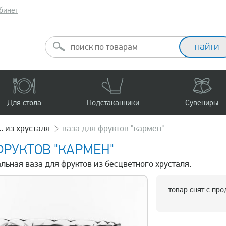
бинет
Для стола
Подстаканники
Сувениры
... из хрусталя
ваза для фруктов "кармен"
ФРУКТОВ "КАРМЕН"
альная ваза для фруктов из бесцветного хрусталя.
товар снят с пр