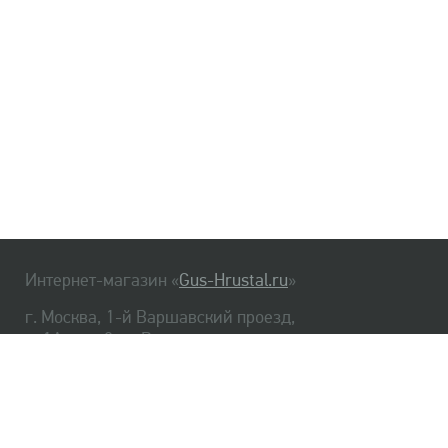
Интернет-магазин «
Gus-Hrustal.ru
»
г. Москва, 1-й Варшавский проезд,
д. 1А, стр. 3, м. Варшавская
HrustalBot
8 (495) 540-48-06
8 (812) 334-14-06