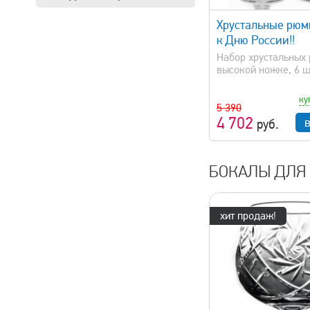
Хрустальные рюм
к Дню России!!
Набор хрустальных
высокой ножке, 6 ш.
ку
5 390
4 702
руб.
БОКАЛЫ ДЛЯ
хит продаж!