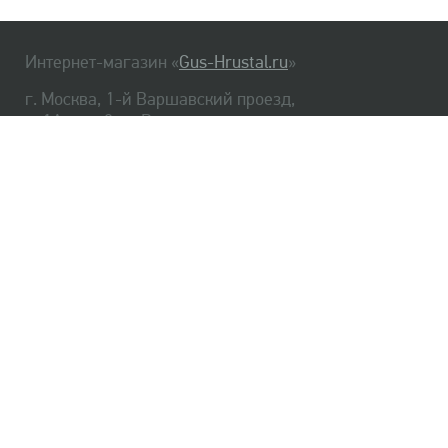
Интернет-магазин «
Gus-Hrustal.ru
»
г. Москва, 1-й Варшавский проезд,
д. 1А, стр. 3, м. Варшавская
HrustalBot
8 (495) 540-48-06
8 (812) 334-14-06
Главная
Хрусталь
Как заказать
Доставка
Самовывоз
О нас
Оплата
Возврат
Сертификаты
Публичная оферта
Оптом
Контакты