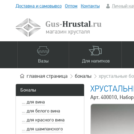
Доставка и самовывоз
Оптом
Контакты
Личный ка
Вазы
Для напитков
главная
страница
бокалы
хрустальные б
ХРУСТАЛЬН
Бокалы
Арт. 400010, Набор
... для вина
... для белого вина
... для красного вина
... для шампанского