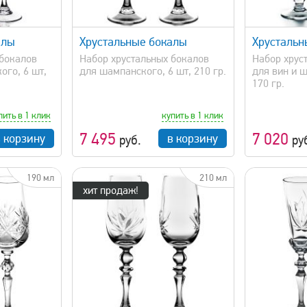
просмотр
быстрый просмотр
алы
Хрустальные бокалы
Хрустальн
 бокалов
Набор хрустальных бокалов
Набор хрус
ого, 6 шт,
для шампанского, 6 шт, 210 гр.
для вин и ш
170 гр.
пить в 1 клик
купить в 1 клик
7 495
7 020
в корзину
в корзину
руб.
ру
190 мл
210 мл
хит продаж!