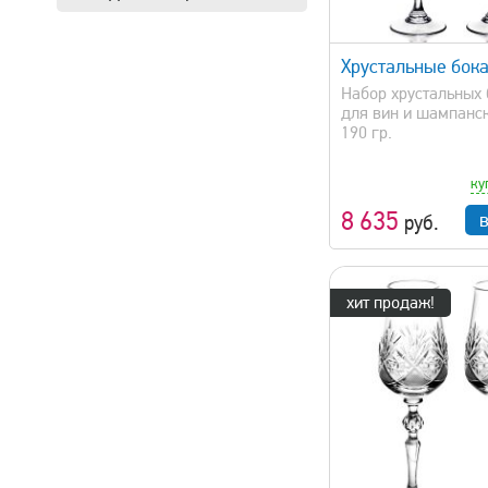
быстрый просмотр
быстрый 
Хрустальные бок
Набор хрустальных
для вин и шампанск
190 гр.
ку
8 635
руб.
хит продаж!