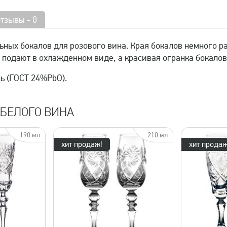
отзывы - 0
ьных бокалов для розового вина. Края бокалов немного ра
 подают в охлажденном виде, а красивая огранка бокало
ь (ГОСТ 24%PbO).
БЕЛОГО ВИНА
190 мл
210 мл
хит продаж!
хит продаж