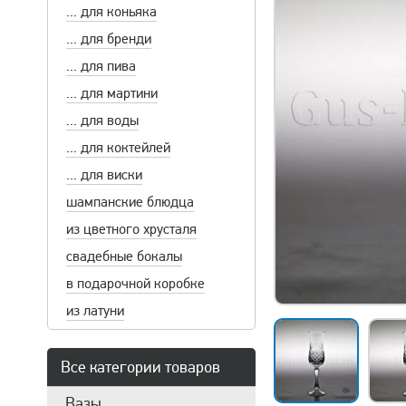
... для коньяка
... для бренди
... для пива
... для мартини
... для воды
... для коктейлей
... для виски
шампанские блюдца
из цветного хрусталя
свадебные бокалы
в подарочной коробке
из латуни
Все категории товаров
Вазы