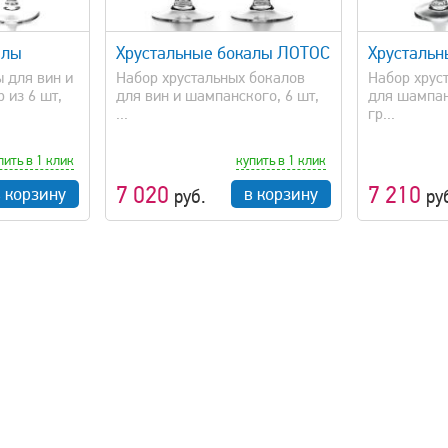
просмотр
быстрый просмотр
алы
Хрустальные бокалы ЛОТОС
Хрустальн
 для вин и
Набор хрустальных бокалов
Набор хрус
 из 6 шт,
для вин и шампанского, 6 шт,
для шампан
...
гр...
пить в 1 клик
купить в 1 клик
7 020
7 210
в корзину
в корзину
руб.
ру