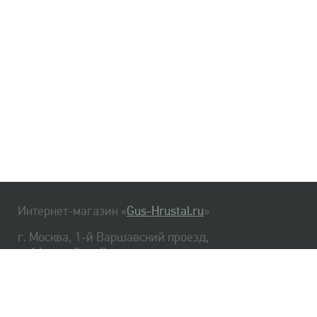
Интернет-магазин «
Gus-Hrustal.ru
»
г. Москва, 1-й Варшавский проезд,
д. 1А, стр. 3, м. Варшавская
HrustalBot
8 (495) 540-48-06