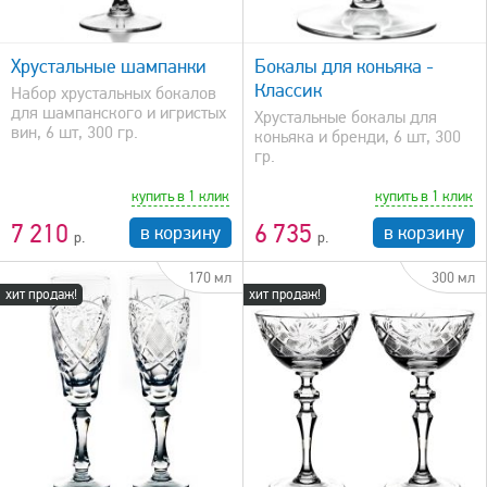
быстрый просмотр
Хрустальные шампанки
Бокалы для коньяка -
Классик
Набор хрустальных бокалов
для шампанского и игристых
Хрустальные бокалы для
вин, 6 шт, 300 гр.
коньяка и бренди, 6 шт, 300
гр.
купить в 1 клик
купить в 1 клик
7 210
6 735
в корзину
в корзину
170 мл
300 мл
хит продаж!
хит продаж!