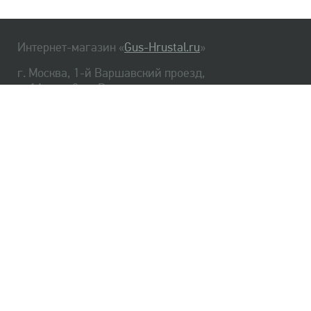
Интернет-магазин «
Gus-Hrustal.ru
»
г. Москва, 1-й Варшавский проезд,
д. 1А, стр. 3, м. Варшавская
HrustalBot
8 (495) 540-48-06
8 (812) 334-14-06
Главная
Хрусталь
Как заказать
Доставка
Самовывоз
О нас
Оплата
Возврат
Сертификаты
Публичная оферта
Оптом
Контакты