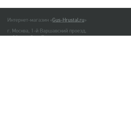
Интернет-магазин «
Gus-Hrustal.ru
»
г. Москва, 1-й Варшавский проезд,
д. 1А, стр. 3, м. Варшавская
HrustalBot
8 (495) 540-48-06
8 (812) 334-14-06
Главная
Хрусталь
Как заказать
Доставка
Самовывоз
О нас
Оплата
Возврат
Сертификаты
Публичная оферта
Оптом
Контакты