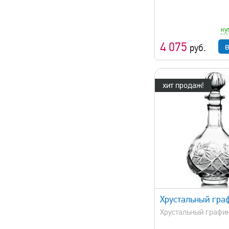
ку
4 075
руб.
хит продаж!
быстрый просмотр
Хрустальный гра
Хрустальный графин