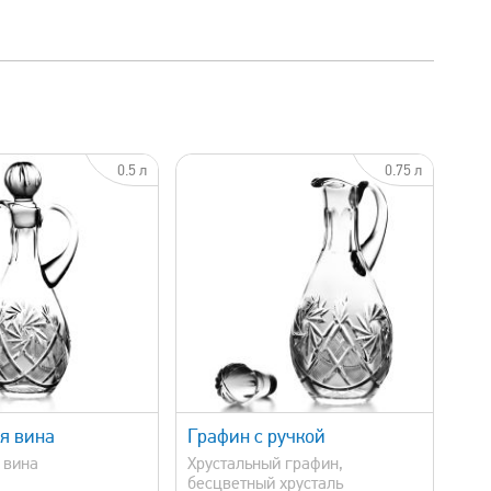
0.5 л
0.75 л
быстрый просмотр
я вина
Графин с ручкой
 вина
Хрустальный графин,
бесцветный хрусталь