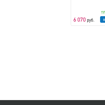
ку
6 070
руб.