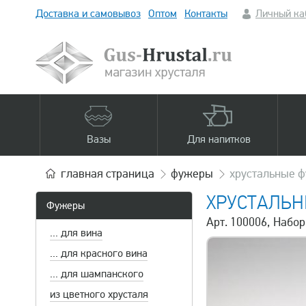
Доставка и самовывоз
Оптом
Контакты
Личный ка
Вазы
Для напитков
главная
страница
фужеры
хрустальные 
ХРУСТАЛЬ
Фужеры
Арт. 100006, Набор
... для вина
... для красного вина
... для шампанского
из цветного хрусталя