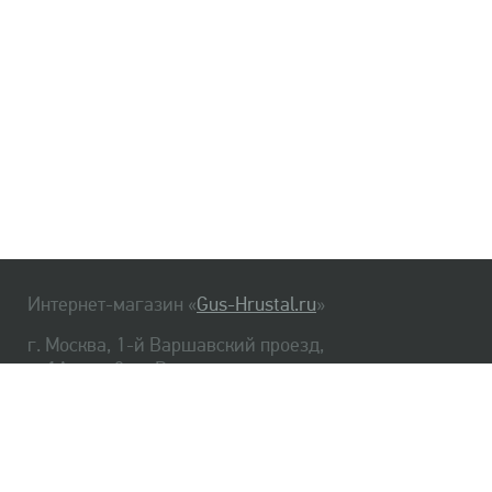
Интернет-магазин «
Gus-Hrustal.ru
»
г. Москва, 1-й Варшавский проезд,
д. 1А, стр. 3, м. Варшавская
HrustalBot
8 (495) 540-48-06
8 (812) 334-14-06