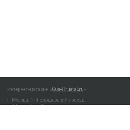
Интернет-магазин «
Gus-Hrustal.ru
»
г. Москва, 1-й Варшавский проезд,
д. 1А, стр. 3, м. Варшавская
HrustalBot
8 (495) 540-48-06