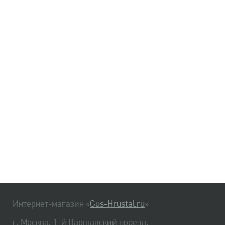
Интернет-магазин «
Gus-Hrustal.ru
»
г. Москва, 1-й Варшавский проезд,