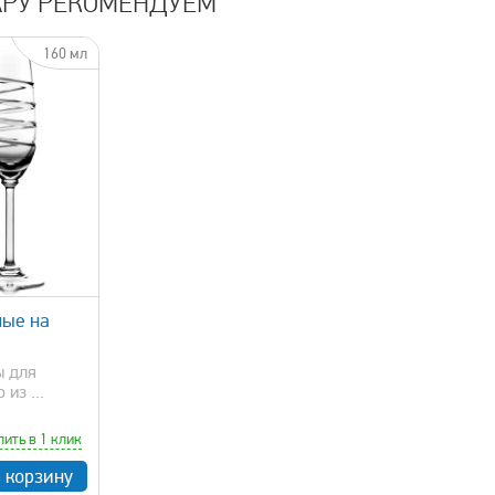
АРУ РЕКОМЕНДУЕМ
160 мл
ные на
ы для
из ...
пить в 1 клик
в корзину