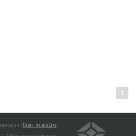
магазин «
Gus-Hrustal.ru
»