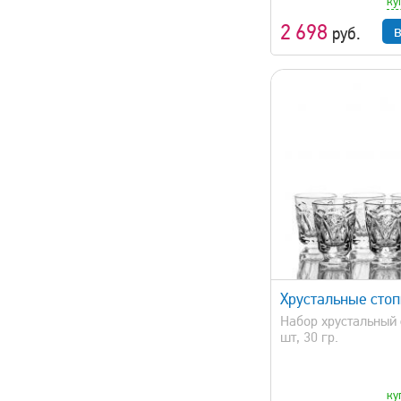
ку
2 698
руб.
быстрый просмотр
Хрустальные сто
Набор хрустальный 
шт, 30 гр.
ку