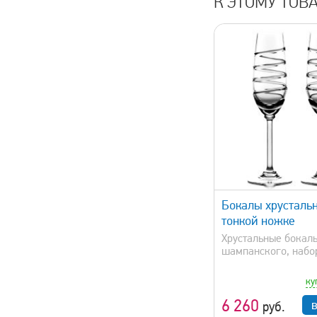
К ЭТОМУ ТОВ
быстрый просмотр
Бокалы хрусталь
тонкой ножке
Xрустальные бокал
шампанского, набор 
ку
6 260
руб.