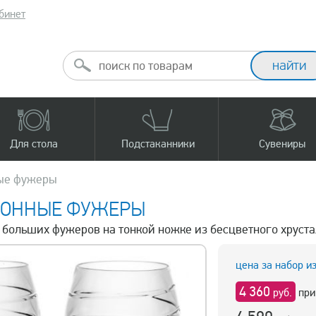
бинет
Для стола
Подстаканники
Сувениры
ые фужеры
ИОННЫЕ ФУЖЕРЫ
 больших фужеров на тонкой ножке из бесцветного хрустал
цена за набор и
4 360
руб.
при