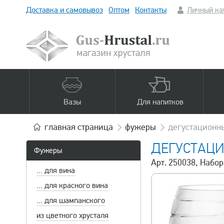
Доставка и самовывоз
Оптом
Контакты
Личный ка
Вазы
Для напитков
главная
страница
фужеры
дегустационн
ДЕГУСТАЦ
Фужеры
Арт. 250038, Набор
... для вина
... для красного вина
... для шампанского
из цветного хрусталя