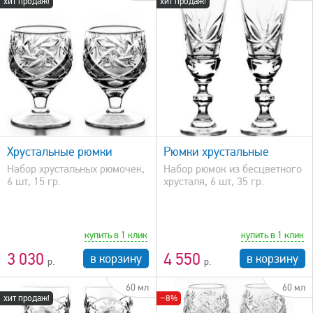
хит продаж!
хит продаж!
быстрый просмотр
Хрустальные рюмки
Рюмки хрустальные
Набор хрустальных рюмочек,
Набор рюмок из бесцветного
6 шт, 15 гр.
хрусталя, 6 шт, 35 гр.
купить в 1 клик
купить в 1 клик
3 030
4 550
в корзину
в корзину
60 мл
60 мл
хит продаж!
−8%