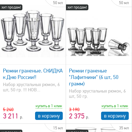
50 мл
50 мл
хит продаж!
хит продаж!
быстрый просмотр
Рюмки граненые. СКИДКА
Рюмки граненые
к Дню России!!
"Лафитники" (6 шт, 50
грамм)
Набор хрустальных рюмок, 6
шт, 50 гр. !!! НОВ...
Набор хрустальных рюмок, 6
шт, 50 гр.
купить в 1 клик
купить в 1 клик
5 240
3 190
3 211
2 375
в корзину
в корзину
15 мл
35 мл