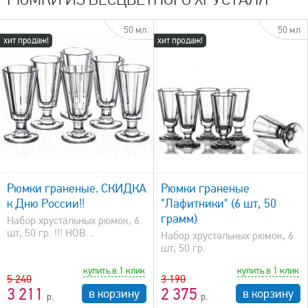
50 мл
50 мл
хит продаж!
хит продаж!
быстрый просмотр
Рюмки граненые. СКИДКА
Рюмки граненые
к Дню России!!
"Лафитники" (6 шт, 50
грамм)
Набор хрустальных рюмок, 6
шт, 50 гр. !!! НОВ...
Набор хрустальных рюмок, 6
шт, 50 гр.
купить в 1 клик
купить в 1 клик
5 240
3 190
3 211
2 375
в корзину
в корзину