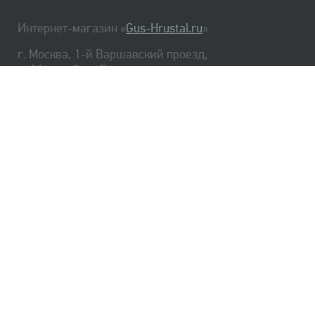
Интернет-магазин «
Gus-Hrustal.ru
»
г. Москва, 1-й Варшавский проезд,
д. 1А, стр. 3, м. Варшавская
HrustalBot
8 (495) 540-48-06
8 (812) 334-14-06
Главная
Хрусталь
Как заказать
Доставка
Самовывоз
О нас
Оплата
Возврат
Сертификаты
Публичная оферта
Оптом
Контакты