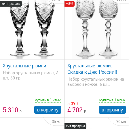
хит продаж!
−8%
быстрый просмотр
Хрустальные рюмки
Хрустальные рюмки.
Скидка к Дню России!!
Набор хрустальных рюмок, 6
шт, 60 гр.
Набор хрустальных рюмок на
высокой ножке, 6 ш...
купить в 1 клик
купить в 1 клик
5 390
5 310
4 702
в корзину
в корзину
35 мл
70 мл
хит продаж!