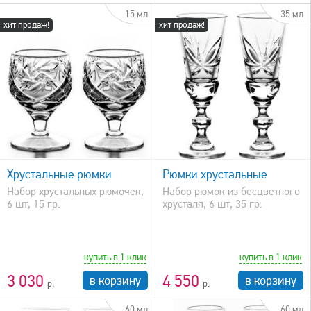
15 мл
35 мл
хит продаж!
хит продаж!
быстрый просмотр
Хрустальные рюмки
Рюмки хрустальные
Набор хрустальных рюмочек,
Набор рюмок из бесцветного
6 шт, 15 гр.
хрусталя, 6 шт, 35 гр.
купить в 1 клик
купить в 1 клик
3 030
4 550
в корзину
в корзину
60 мл
60 мл