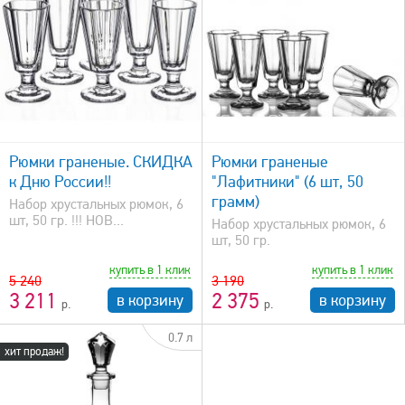
быстрый просмотр
Рюмки граненые. СКИДКА
Рюмки граненые
к Дню России!!
"Лафитники" (6 шт, 50
грамм)
Набор хрустальных рюмок, 6
шт, 50 гр. !!! НОВ...
Набор хрустальных рюмок, 6
шт, 50 гр.
купить в 1 клик
купить в 1 клик
5 240
3 190
3 211
2 375
в корзину
в корзину
0.7 л
хит продаж!