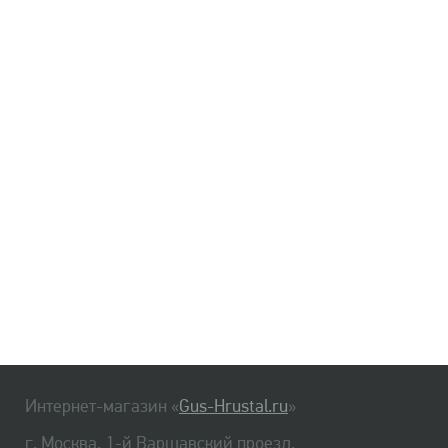
Интернет-магазин «
Gus-Hrustal.ru
»
г. Москва, 1-й Варшавский проезд,