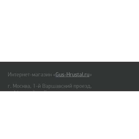
Интернет-магазин «
Gus-Hrustal.ru
»
г. Москва, 1-й Варшавский проезд,
д. 1А, стр. 3, м. Варшавская
HrustalBot
8 (495) 540-48-06
8 (812) 334-14-06
Главная
Хрусталь