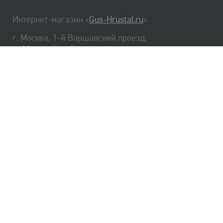
Интернет-магазин «
Gus-Hrustal.ru
»
г. Москва, 1-й Варшавский проезд,
д. 1А, стр. 3, м. Варшавская
HrustalBot
8 (495) 540-48-06
8 (812) 334-14-06
Главная
Хрусталь
Как заказать
Доставка
Самовывоз
О нас
Оплата
Возврат
Сертификаты
Публичная оферта
Оптом
Контакты