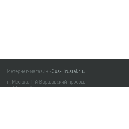
Интернет-магазин «
Gus-Hrustal.ru
»
г. Москва, 1-й Варшавский проезд,
д. 1А, стр. 3, м. Варшавская
HrustalBot
8 (495) 540-48-06
8 (812) 334-14-06