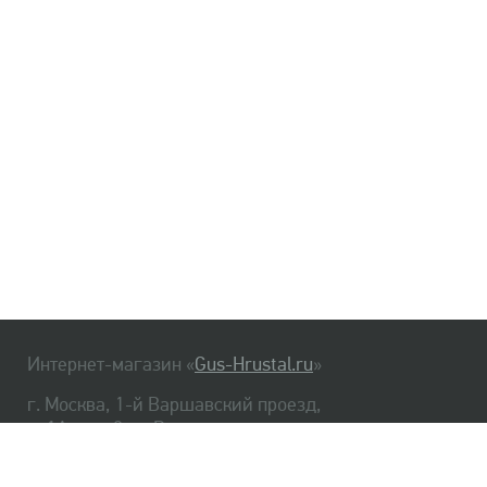
Интернет-магазин «
Gus-Hrustal.ru
»
г. Москва, 1-й Варшавский проезд,
д. 1А, стр. 3, м. Варшавская
HrustalBot