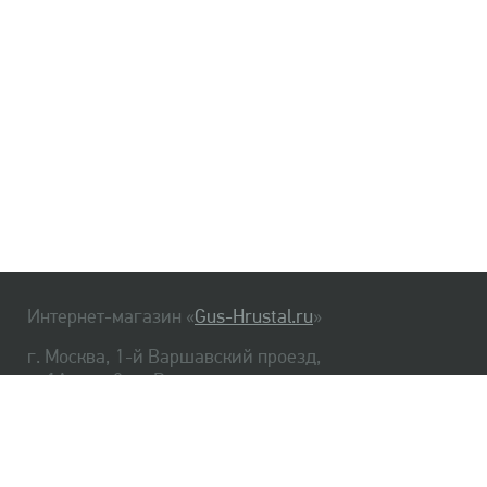
Интернет-магазин «
Gus-Hrustal.ru
»
г. Москва, 1-й Варшавский проезд,
д. 1А, стр. 3, м. Варшавская
HrustalBot
8 (495) 540-48-06