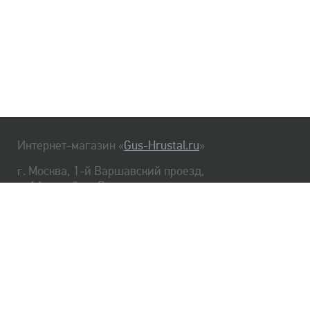
Интернет-магазин «
Gus-Hrustal.ru
»
г. Москва, 1-й Варшавский проезд,
д. 1А, стр. 3, м. Варшавская
HrustalBot
8 (495) 540-48-06
8 (812) 334-14-06
Главная
Хрусталь