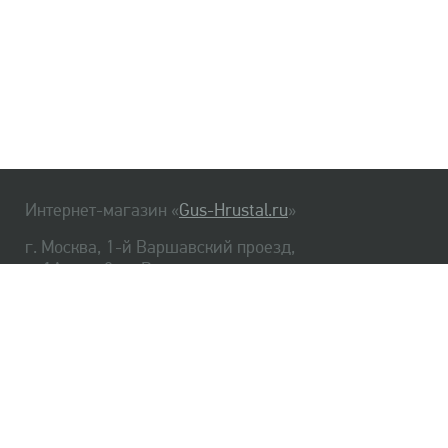
Интернет-магазин «
Gus-Hrustal.ru
»
г. Москва, 1-й Варшавский проезд,
д. 1А, стр. 3, м. Варшавская
HrustalBot
8 (495) 540-48-06
8 (812) 334-14-06
Главная
Хрусталь