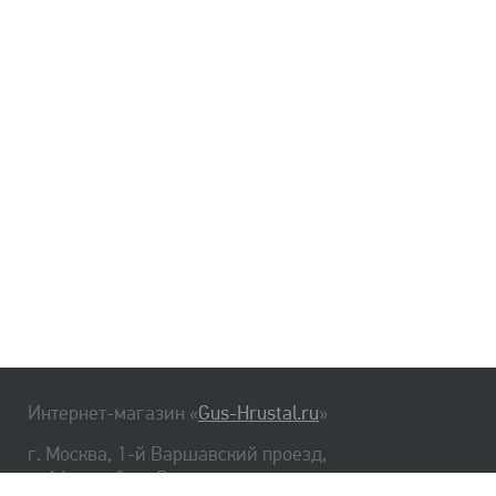
Интернет-магазин «
Gus-Hrustal.ru
»
г. Москва, 1-й Варшавский проезд,
д. 1А, стр. 3, м. Варшавская