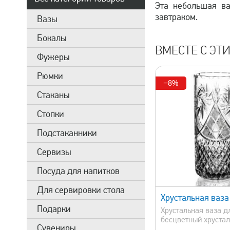
Эта небольшая ва
завтраком.
Вазы
Бокалы
ВМЕСТЕ С ЭТ
Фужеры
Рюмки
−8%
Стаканы
Стопки
Подстаканники
Сервизы
Посуда для напитков
быстрый просмотр
быстрый 
Для сервировки стола
Хрустальная ваза
Подарки
Хрустальная ваза д
бесцветный хрустал
Сувениры