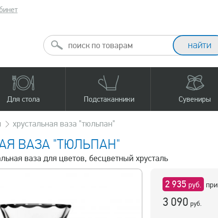
бинет
Для стола
Подстаканники
Сувениры
ы
хрустальная ваза "тюльпан"
АЯ ВАЗА "ТЮЛЬПАН"
альная ваза для цветов, бесцветный хрусталь
2 935
руб.
при
3 090
руб.