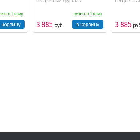
бесцветный хрусталь
бесцветный
пить в 1 клик
купить в 1 клик
3 885
3 885
в корзину
в корзину
руб.
ру