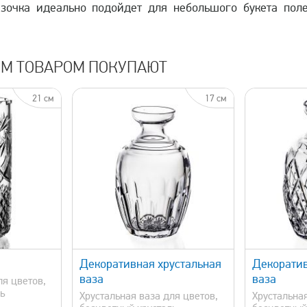
зочка идеально подойдет для небольшого букета поле
ИМ ТОВАРОМ ПОКУПАЮТ
21 см
17 см
просмотр
быстрый просмотр
Декоративная хрустальная
Декоратив
ваза
ваза
ля цветов,
ь
Хрустальная ваза для цветов,
Хрустальная