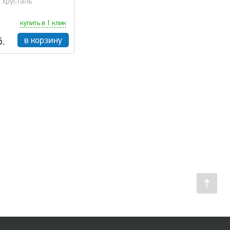
 хрусталь
купить в 1 клик
в корзину
б.