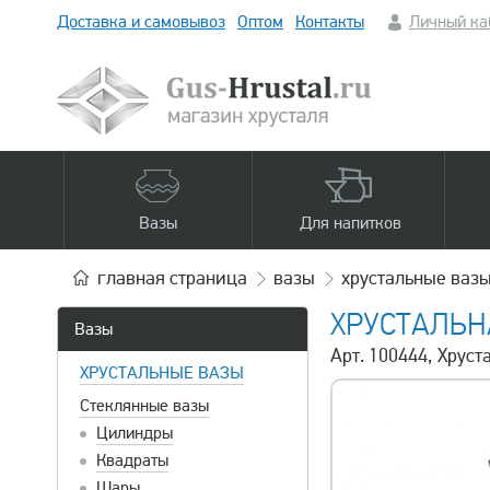
Доставка и самовывоз
Оптом
Контакты
Личный ка
Вазы
Для напитков
главная
страница
вазы
хрустальные ваз
ХРУСТАЛЬН
Вазы
Арт. 100444, Хруст
ХРУСТАЛЬНЫЕ ВАЗЫ
Стеклянные вазы
Цилиндры
Квадраты
Шары