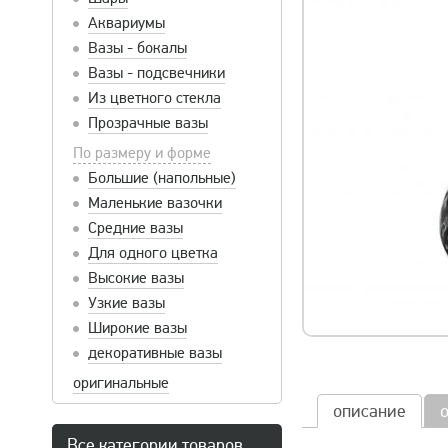
Аквариумы
Вазы - бокалы
Вазы - подсвечники
Из цветного стекла
Прозрачные вазы
По размеру и форме
Большие (напольные)
Маленькие вазочки
Средние вазы
Для одного цветка
Высокие вазы
Узкие вазы
Широкие вазы
декоративные вазы
оригинальные
описание
Все категории товаров