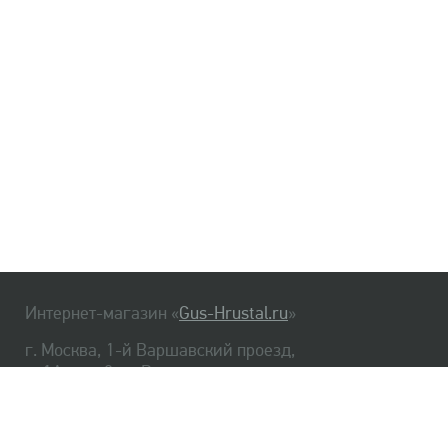
Интернет-магазин «
Gus-Hrustal.ru
»
г. Москва, 1-й Варшавский проезд,
д. 1А, стр. 3, м. Варшавская
HrustalBot