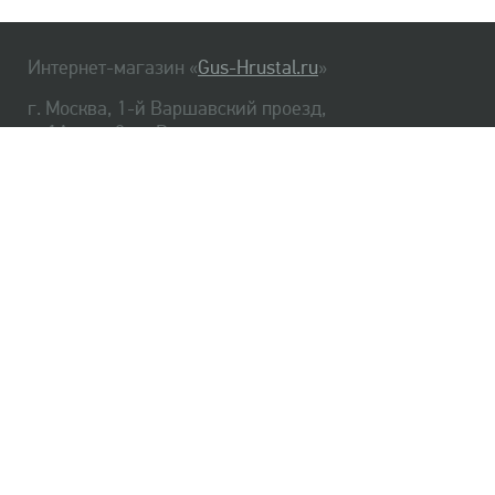
Интернет-магазин «
Gus-Hrustal.ru
»
г. Москва, 1-й Варшавский проезд,
д. 1А, стр. 3, м. Варшавская
HrustalBot
8 (495) 540-48-06
8 (812) 334-14-06
Главная
Хрусталь
Как заказать
Доставка
Самовывоз
О нас
Оплата
Возврат
Сертификаты
Публичная оферта
Оптом
Контакты