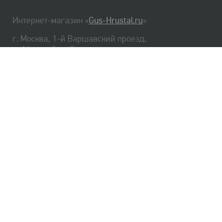
Интернет-магазин «
Gus-Hrustal.ru
»
г. Москва, 1-й Варшавский проезд,
д. 1А, стр. 3, м. Варшавская
HrustalBot
8 (495) 540-48-06
8 (812) 334-14-06
Главная
Хрусталь
Как заказать
Доставка
Самовывоз
О нас
Оплата
Возврат
Сертификаты
Публичная оферта
Оптом
Контакты