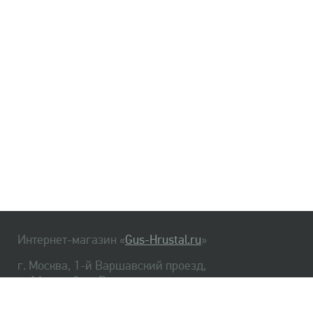
Интернет-магазин «
Gus-Hrustal.ru
»
г. Москва, 1-й Варшавский проезд,
д. 1А, стр. 3, м. Варшавская
HrustalBot