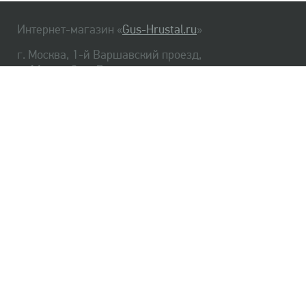
Интернет-магазин «
Gus-Hrustal.ru
»
г. Москва, 1-й Варшавский проезд,
д. 1А, стр. 3, м. Варшавская
HrustalBot
8 (495) 540-48-06
8 (812) 334-14-06
Главная
Хрусталь
Как заказать
Доставка
Самовывоз
О нас
Оплата
Возврат
Сертификаты
Публичная оферта
Оптом
Контакты