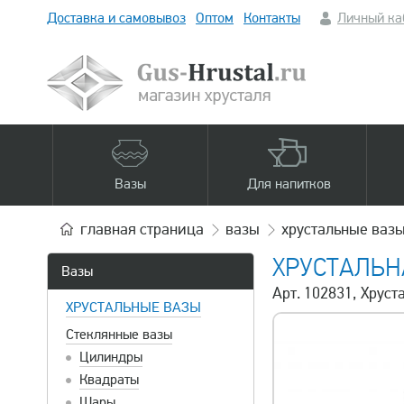
Доставка и самовывоз
Оптом
Контакты
Личный ка
Вазы
Для напитков
главная
страница
вазы
хрустальные ваз
ХРУСТАЛЬН
Вазы
Арт. 102831, Хруст
ХРУСТАЛЬНЫЕ ВАЗЫ
Стеклянные вазы
Цилиндры
Квадраты
Шары