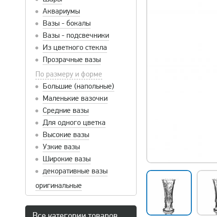
Аквариумы
Вазы - бокалы
Вазы - подсвечники
Из цветного стекла
Прозрачные вазы
По размеру и форме
Большие (напольные)
Маленькие вазочки
Средние вазы
Для одного цветка
Высокие вазы
Узкие вазы
Широкие вазы
декоративные вазы
оригинальные
Все категории товаров