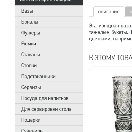
Вазы
описание
Бокалы
Эта изящная ваза
тяжелые букеты.
Фужеры
цветками, наприме
Рюмки
Стаканы
К ЭТОМУ ТОВ
Стопки
Подстаканники
Сервизы
Посуда для напитков
Для сервировки стола
Подарки
Сувениры
быстрый просмотр
быстрый 