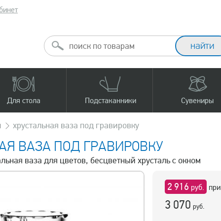
бинет
Для стола
Подстаканники
Сувениры
ы
хрустальная ваза под гравировку
АЯ ВАЗА ПОД ГРАВИРОВКУ
альная ваза для цветов, бесцветный хрусталь с окном
2 916
руб.
при
3 070
руб.