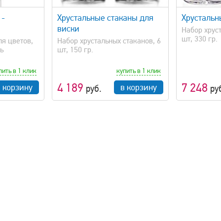
 -
Хрустальные стаканы для
Хрустальн
виски
Набор хруст
шт, 330 гр.
ля цветов,
Набор хрустальных стаканов, 6
ь
шт, 150 гр.
пить в 1 клик
купить в 1 клик
4 189
7 248
в корзину
в корзину
руб.
ру