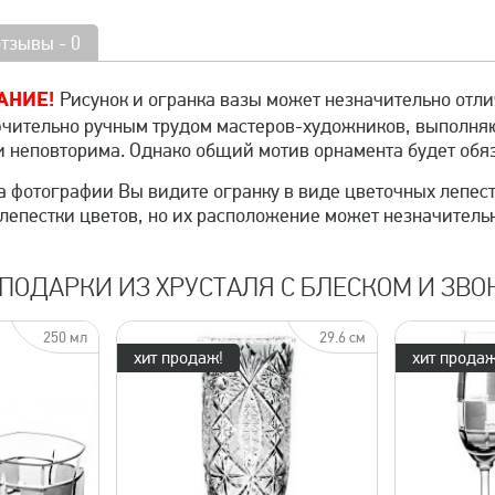
отзывы - 0
АНИЕ!
Рисунок и огранка вазы может незначительно отли
ючительно ручным трудом мастеров-художников, выполня
и неповторима. Однако общий мотив орнамента будет обяз
а фотографии Вы видите огранку в виде цветочных лепестк
 лепестки цветов, но их расположение может незначительн
 ПОДАРКИ ИЗ ХРУСТАЛЯ С БЛЕСКОМ И ЗВО
250 мл
29.6 см
хит продаж!
хит продаж