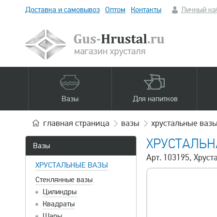
Доставка и самовывоз
Оптом
Контакты
Личный ка
Вазы
Для напитков
главная
страница
вазы
хрустальные ваз
ХРУСТАЛЬН
Вазы
Арт. 103195, Хруст
ХРУСТАЛЬНЫЕ ВАЗЫ
Стеклянные вазы
Цилиндры
Квадраты
Шары