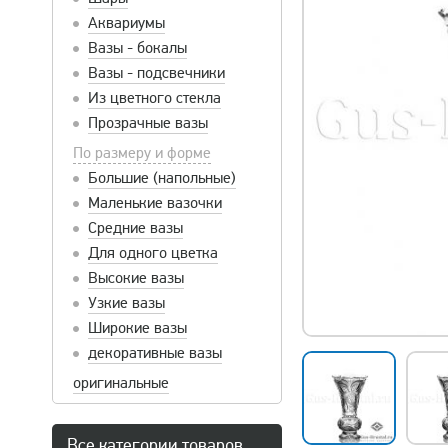
Аквариумы
Вазы - бокалы
Вазы - подсвечники
Из цветного стекла
Прозрачные вазы
По размеру и форме
Большие (напольные)
Маленькие вазочки
Средние вазы
Для одного цветка
Высокие вазы
Узкие вазы
Широкие вазы
декоративные вазы
оригинальные
Все категории товаров