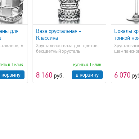
просмотр
быстрый просмотр
каны для
Ваза хрустальная -
Бокалы хр
е
Классика
тонкой но
стаканов, 6
Хрустальная ваза для цветов,
Xрустальны
бесцветный хрусталь
шампанского
пить в 1 клик
купить в 1 клик
8 160
6 070
в корзину
в корзину
руб.
ру