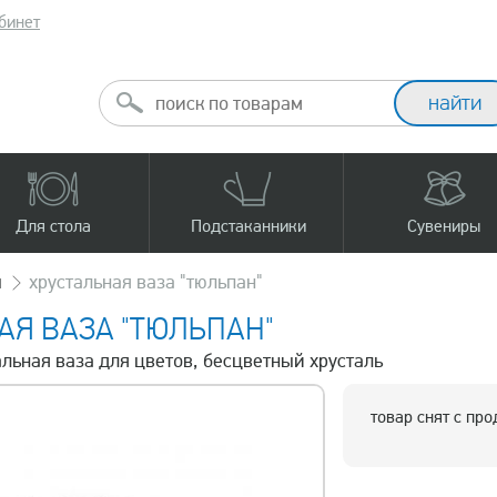
бинет
Для стола
Подстаканники
Сувениры
ы
хрустальная ваза "тюльпан"
АЯ ВАЗА "ТЮЛЬПАН"
альная ваза для цветов, бесцветный хрусталь
товар снят с пр