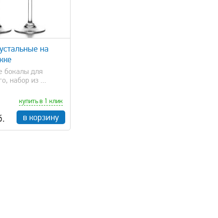
устальные на
жке
е бокалы для
, набор из ...
купить в 1 клик
в корзину
б.