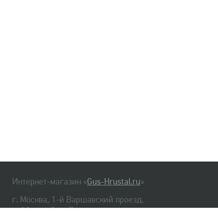
Интернет-магазин «
Gus-Hrustal.ru
»
г. Москва, 1-й Варшавский проезд,
д. 1А, стр. 3, м. Варшавская