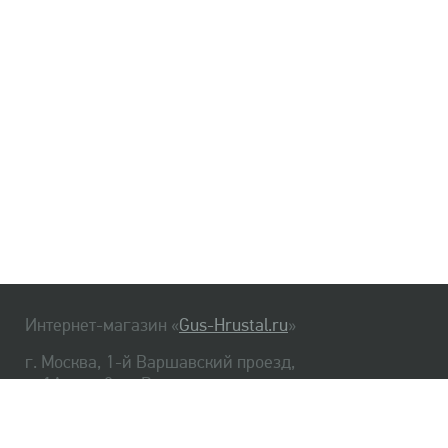
Интернет-магазин «
Gus-Hrustal.ru
»
г. Москва, 1-й Варшавский проезд,
д. 1А, стр. 3, м. Варшавская
HrustalBot