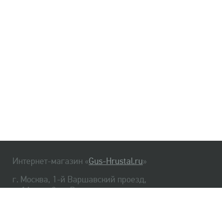
Интернет-магазин «
Gus-Hrustal.ru
»
г. Москва, 1-й Варшавский проезд,
д. 1А, стр. 3, м. Варшавская
HrustalBot