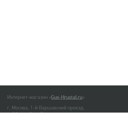
Интернет-магазин «
Gus-Hrustal.ru
»
г. Москва, 1-й Варшавский проезд,
д. 1А, стр. 3, м. Варшавская
HrustalBot