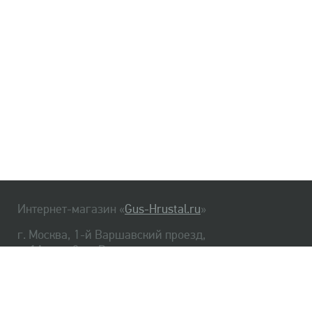
Интернет-магазин «
Gus-Hrustal.ru
»
г. Москва, 1-й Варшавский проезд,
д. 1А, стр. 3, м. Варшавская
HrustalBot
8 (495) 540-48-06