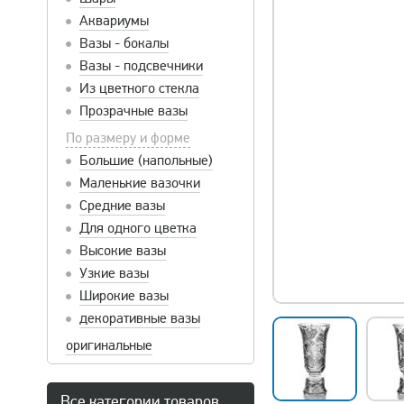
Аквариумы
Вазы - бокалы
Вазы - подсвечники
Из цветного стекла
Прозрачные вазы
По размеру и форме
Большие (напольные)
Маленькие вазочки
Средние вазы
Для одного цветка
Высокие вазы
Узкие вазы
Широкие вазы
декоративные вазы
оригинальные
Все категории товаров