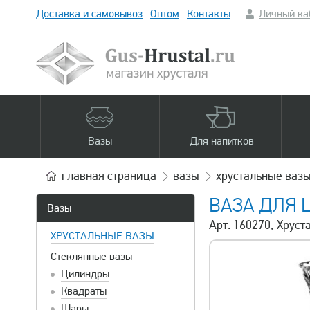
Доставка и самовывоз
Оптом
Контакты
Личный ка
Вазы
Для напитков
главная
страница
вазы
хрустальные ваз
ВАЗА ДЛЯ 
Вазы
Арт. 160270, Хруст
ХРУСТАЛЬНЫЕ ВАЗЫ
Стеклянные вазы
Цилиндры
Квадраты
Шары