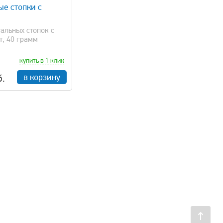
ые стопки с
альных стопок с
т, 40 грамм
купить в 1 клик
в корзину
б.