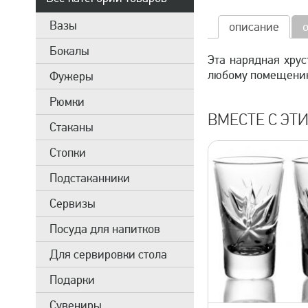
Вазы
описание
Бокалы
Эта нарядная хрус
любому помещению
Фужеры
Рюмки
ВМЕСТЕ С ЭТ
Стаканы
Стопки
Подстаканники
Сервизы
Посуда для напитков
Для сервировки стола
Подарки
быстрый просмотр
быстрый 
Сувениры