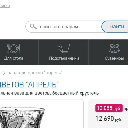
бинет
Для стола
Подстаканники
Сувениры
ы
ваза для цветов "апрель"
ЦВЕТОВ "АПРЕЛЬ"
альная ваза для цветов, бесцветный хрусталь
12 055
руб.
пр
12 690
руб.